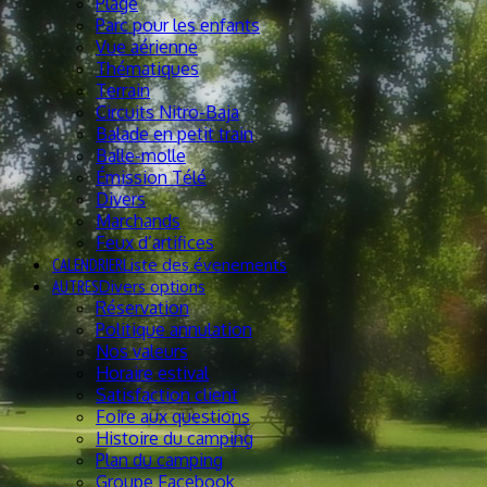
Plage
Parc pour les enfants
Vue aérienne
Thématiques
Terrain
Circuits Nitro-Baja
Balade en petit train
Balle-molle
Émission Télé
Divers
Marchands
Feux d’artifices
CALENDRIER
Liste des évenements
AUTRES
Divers options
Réservation
Politique annulation
Nos valeurs
Horaire estival
Satisfaction client
Foire aux questions
Histoire du camping
Plan du camping
Groupe Facebook