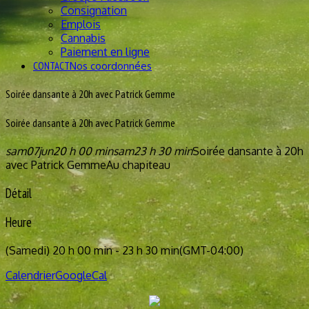
Consignation
Emplois
Cannabis
Paiement en ligne
CONTACT
Nos coordonnées
Soirée dansante à 20h avec Patrick Gemme
Soirée dansante à 20h avec Patrick Gemme
sam
07
jun
20 h 00 min
sam
23 h 30 min
Soirée dansante à 20h
avec Patrick Gemme
Au chapiteau
Détail
Heure
(Samedi) 20 h 00 min - 23 h 30 min
(GMT-04:00)
Calendrier
GoogleCal