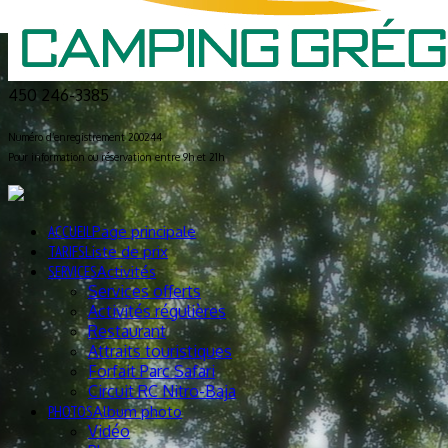
450 246-3385
Numéro d’enregistrement 200244
Pour information ou réservation entre 9h et 21h
ACCUEIL
Page principale
TARIFS
Liste de prix
SERVICES
Activités
Services offerts
Activités régulières
Restaurant
Attraits touristiques
Forfait Parc Safari
Circuit RC Nitro-Baja
PHOTOS
Album photo
Vidéo