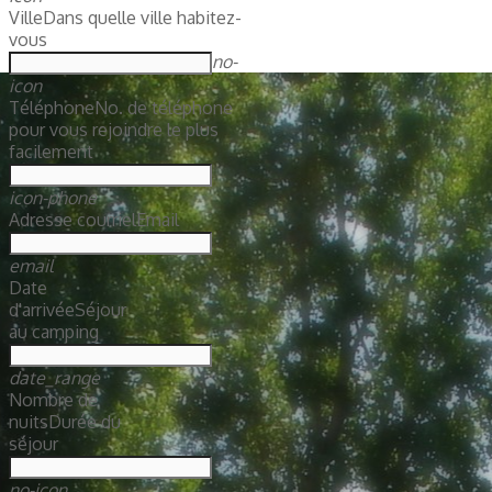
Ville
Dans quelle ville habitez-
vous
no-
icon
Téléphone
No. de téléphone
pour vous rejoindre le plus
facilement
icon-phone
Adresse courriel
Email
email
Date
d'arrivée
Séjour
au camping
date_range
Nombre de
nuits
Durée du
séjour
no-icon