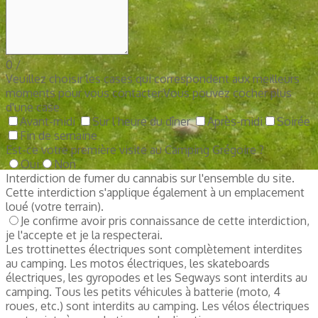
0
/
Veuillez choisir les cases qui correspondent aux meilleurs
moments pour vous contacter:
Vous pouvez cocher plus
d'une case
Avant-midi
Sur l’heure du dîner
Après-midi
Soirée
Fin de semaine
Est-ce votre première visite au Camping Grégoire ?
Oui
Non
Interdiction de fumer du cannabis sur l'ensemble du site.
Cette interdiction s'applique également à un emplacement
loué (votre terrain).
Je confirme avoir pris connaissance de cette interdiction,
je l'accepte et je la respecterai.
Les trottinettes électriques sont complètement interdites
au camping. Les motos électriques, les skateboards
électriques, les gyropodes et les Segways sont interdits au
camping. Tous les petits véhicules à batterie (moto, 4
roues, etc.) sont interdits au camping. Les vélos électriques