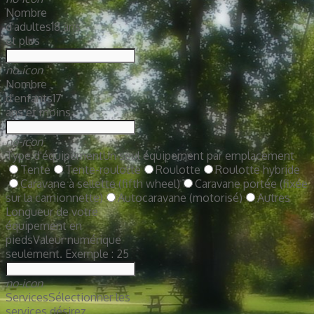
Nombre
d'adultes
18 ans
et plus
no-icon
Nombre
d'enfants
17
ans et moins
no-icon
Type d'équipement
Un seul équipement par emplacement
Tente
Tente-roulotte
Roulotte
Roulotte hybride
Caravane à sellette (fifth wheel)
Caravane portée (fixée
sur la camionnette)
Autocaravane (motorisé)
Autres
Longueur de votre
équipement en
pieds
Valeur numérique
seulement. Exemple : 25
no-icon
Services
Sélectionner les
services désirez