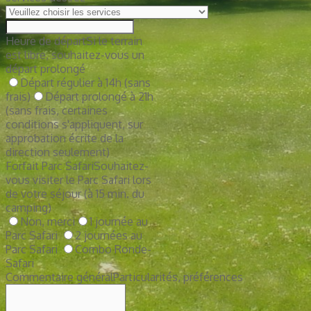
Heure de départ
Si le terrain
est libre, souhaitez-vous un
départ prolongé
Départ régulier à 14h (sans
frais)
Départ prolongé à 21h
(sans frais, certaines
conditions s'appliquent, sur
approbation écrite de la
direction seulement)
Forfait Parc Safari
Souhaitez-
vous visiter le Parc Safari lors
de votre séjour (à 15 min. du
camping)
Non, merci
1 journée au
Parc Safari
2 journées au
Parc Safari
Combo Ronde-
Safari
Commentaire général
Particularités, préférences