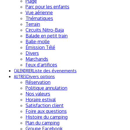
Plage
Parc pour les enfants
Vue aérienne
Thématiques
Terrain
Circuits Nitro-Baja
Balade en petit train
Balle-molle
Émission Télé
Divers
Marchands
Feux d’artifices
CALENDRIER
Liste des évenements
AUTRES
Divers options
Réservation
Politique annulation
Nos valeurs
Horaire estival
Satisfaction client
Foire aux questions
Histoire du camping
Plan du camping
Groupe Facebook