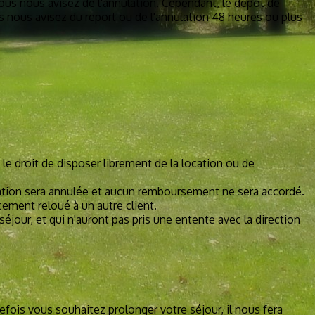
ous nous avisez de l'annulation. Cependant, le dépôt de
s nous avisez du report ou de l'annulation 48 heures ou plus
 le droit de disposer librement de la location ou de
rvation sera annulée et aucun remboursement ne sera accordé.
cement reloué à un autre client.
éjour, et qui n'auront pas pris une entente avec la direction
fois vous souhaitez prolonger votre séjour, il nous fera