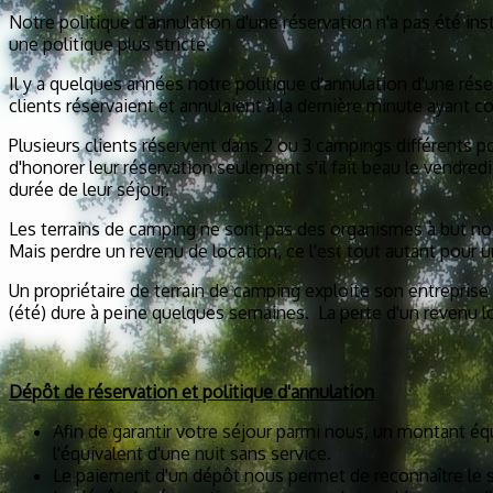
Notre politique d'annulation d'une réservation n'a pas été in
une politique plus stricte.
Il y a quelques années notre politique d'annulation d'une ré
clients réservaient et annulaient à la dernière minute ayan
Plusieurs clients réservent dans 2 ou 3 campings différents po
d'honorer leur réservation seulement s'il fait beau le vendred
durée de leur séjour.
Les terrains de camping ne sont pas des organismes à but non l
Mais perdre un revenu de location, ce l'est tout autant pour
Un propriétaire de terrain de camping exploite son entreprise 
(été) dure à peine quelques semaines. La perte d'un revenu l
Dépôt de réservation et politique d'annulation
Afin de garantir votre séjour parmi nous, un montant éq
l'équivalent d'une nuit sans service.
Le paiement d'un dépôt nous permet de reconnaître le 