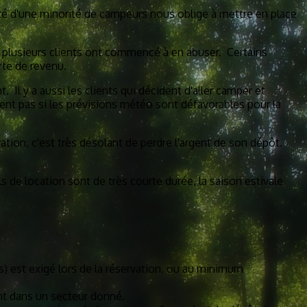
lité d'une minorité de campeurs nous oblige à mettre en place
t, plusieurs clients ont commencé à en abuser. Certains
rte de revenu.
 Il y a aussi les clients qui décident d'aller camper et
tent pas si les prévisions météo sont défavorables pour la
vation, c'est très désolant de perdre l'argent de son dépôt.
s de location sont de très courte durée, la saison estivale
s) est exigé lors de la réservation, ou au minimum
nt dans un secteur donné.