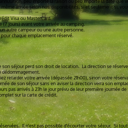
annulation, peu importe la raison ou peu importe la date que v
la même année selon nos disponibilités, si et seulement si, vou
crédit Visa ou MasterCard.
 (7 jours) avant votre arrivée au camping.
à un autre campeur ou une autre personne.
é pour chaque emplacement réservé.
e son séjour perd son droit de location. La direction se réserve
/ou dédommagement.
viez retarder votre arrivée (dépassée 21h00), sinon votre rése
urnée de son séjour sans en aviser la direction verra son empla
rs pas arrivés à 23h le jour prévu de leur première journée de s
mplet sur la carte de crédit.
ervées. Il n'est pas possible d'écourter votre séjour. Si toute