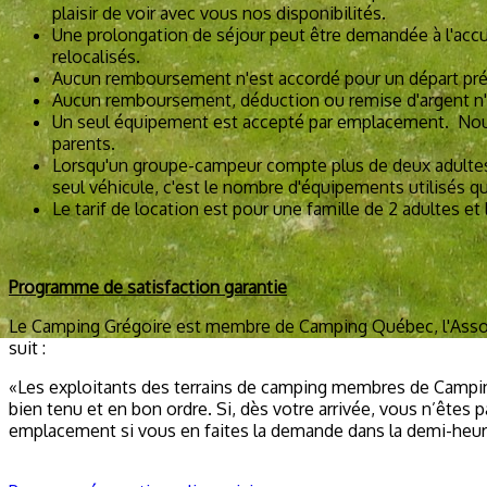
plaisir de voir avec vous nos disponibilités.
Une prolongation de séjour peut être demandée à l'accu
relocalisés.
Aucun remboursement n'est accordé pour un départ préc
Aucun remboursement, déduction ou remise d'argent n'
Un seul équipement est accepté par emplacement. Nous 
parents.
Lorsqu'un groupe-campeur compte plus de deux adultes 
seul véhicule, c'est le nombre d'équipements utilisés q
Le tarif de location est pour une famille de 2 adultes 
Programme de satisfaction garantie
Le Camping Grégoire est membre de Camping Québec, l'Associa
suit :
«Les exploitants des terrains de camping membres de Camping
bien tenu et en bon ordre. Si, dès votre arrivée, vous n’êtes p
emplacement si vous en faites la demande dans la demi-heur