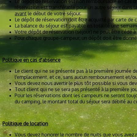
Le dépôt de réservation est non remboursable en cas d'
réservation est transférable pour un autre séjour dans 
avant
le début de votre séjour.
Le dépôt de réservation doit être acquitté par carte de 
La balance du séjour est payable en totalité une semaine
Votre dépôt de réservation (séjour) ne peut être cédé 
Pour chaque groupe-campeur, un dépôt doit être donn
Politique en cas d'absence
Le client qui ne se présente pas à la première journée d
l'emplacement, et ce, sans aucun remboursement et
Vous devez nous avertir le plus tôt possible si vous de
Tout client qui ne se sera pas présenté à la première jo
Pour les réservations dont les campeurs ne seront toujou
du camping, le montant total du séjour sera débité au co
Politique de location
Vous devez honorer le nombre de nuits que vous avez rés