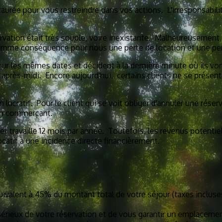
staurée pour vous restreindre dans vos actions. L'irresponsabi
servation était très souple, voire inexistante. Malheureusemen
t comme conséquence pour nous une perte de location et une pe
ur les mêmes dates et décident à la dernière minute où ils vont.
i après-midi. Encore aujourd'hui, certains clients ne se présen
ucratif. Pour le client qui se voit obliger d'annuler une réser
 un commerçant.
et travaille 12 mois par année. Toutefois, les revenus potentiel
ocatif à une incidence directe financièrement.
uivalent à 45% du montant total de votre séjour (taxes incluse
sérieux de votre réservation et de vous garantir un emplaceme