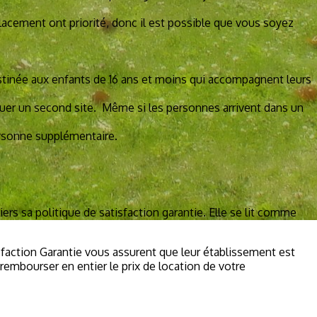
acement ont priorité, donc il est possible que vous soyez
tinée aux enfants de 16 ans et moins qui accompagnent leurs
uer un second site. Même si les personnes arrivent dans un
personne supplémentaire.
s sa politique de satisfaction garantie. Elle se lit comme
faction Garantie vous assurent que leur établissement est
 rembourser en entier le prix de location de votre