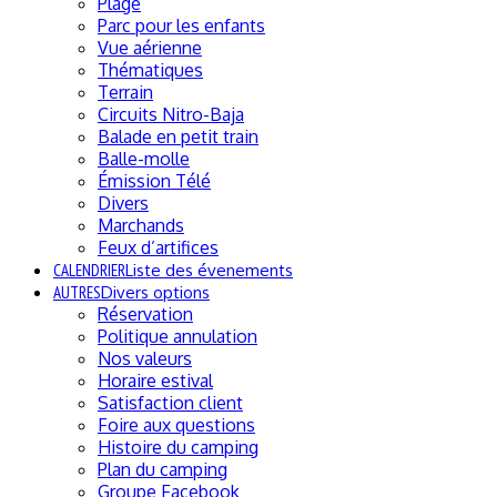
Plage
Parc pour les enfants
Vue aérienne
Thématiques
Terrain
Circuits Nitro-Baja
Balade en petit train
Balle-molle
Émission Télé
Divers
Marchands
Feux d’artifices
CALENDRIER
Liste des évenements
AUTRES
Divers options
Réservation
Politique annulation
Nos valeurs
Horaire estival
Satisfaction client
Foire aux questions
Histoire du camping
Plan du camping
Groupe Facebook