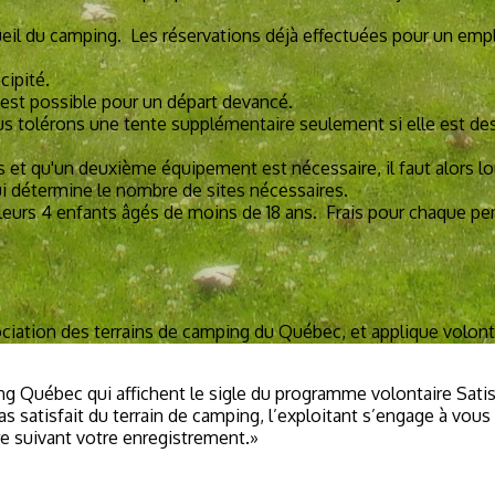
eil du camping. Les réservations déjà effectuées pour un empl
ipité.
est possible pour un départ devancé.
tolérons une tente supplémentaire seulement si elle est des
et qu'un deuxième équipement est nécessaire, il faut alors lo
ui détermine le nombre de sites nécessaires.
et leurs 4 enfants âgés de moins de 18 ans. Frais pour chaque 
tion des terrains de camping du Québec, et applique volontier
 Québec qui affichent le sigle du programme volontaire Satis
as satisfait du terrain de camping, l’exploitant s’engage à vous
e suivant votre enregistrement.»