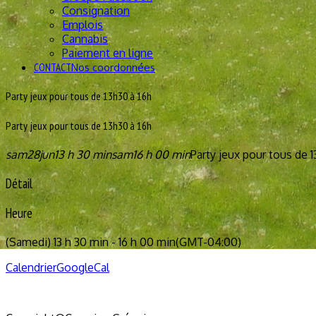
Consignation
Emplois
Cannabis
Paiement en ligne
CONTACT
Nos coordonnées
Party jeux pour tous de 13h30 à 16h
Party jeux pour tous de 13h30 à 16h
sam
28
jun
13 h 30 min
sam
16 h 00 min
Party jeux pour tous de 1
Détail
Heure
(Samedi) 13 h 30 min - 16 h 00 min
(GMT-04:00)
Calendrier
GoogleCal