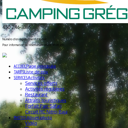
450 246-3385
Numéro d’enregistrement 200244
Pour information ou réservation entre 9h et 21h
ACCUEIL
Page principale
TARIFS
Liste de prix
SERVICES
Activités
Services offerts
Activités régulières
Restaurant
Attraits touristiques
Forfait Parc Safari
Circuit RC Nitro-Baja
PHOTOS
Album photo
Vidéo