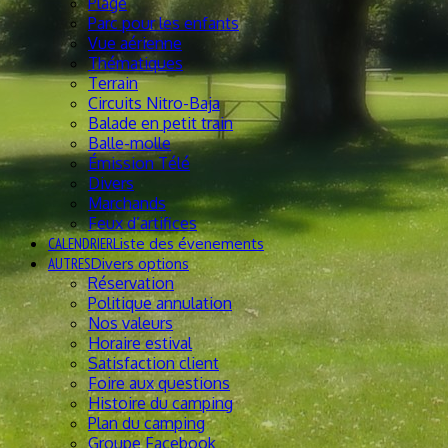
Plage
Parc pour les enfants
Vue aérienne
Thématiques
Terrain
Circuits Nitro-Baja
Balade en petit train
Balle-molle
Émission Télé
Divers
Marchands
Feux d’artifices
CALENDRIER
Liste des évenements
AUTRES
Divers options
Réservation
Politique annulation
Nos valeurs
Horaire estival
Satisfaction client
Foire aux questions
Histoire du camping
Plan du camping
Groupe Facebook