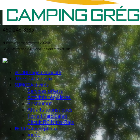
450 246-3385
Numéro d’enregistrement 200244
Pour information ou réservation entre 9h et 21h
ACCUEIL
Page principale
TARIFS
Liste de prix
SERVICES
Activités
Services offerts
Activités régulières
Restaurant
Attraits touristiques
Forfait Parc Safari
Circuit RC Nitro-Baja
PHOTOS
Album photo
Vidéo