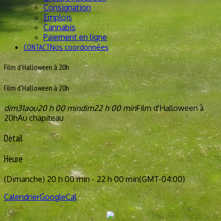
Consignation
Emplois
Cannabis
Paiement en ligne
CONTACT
Nos coordonnées
Film d’Halloween à 20h
Film d'Halloween à 20h
dim
31
aou
20 h 00 min
dim
22 h 00 min
Film d'Halloween à
20h
Au chapiteau
Détail
Heure
(Dimanche) 20 h 00 min - 22 h 00 min
(GMT-04:00)
Calendrier
GoogleCal