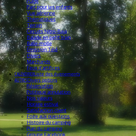
Plage
Parc pour les enfants
Vue aérienne
Thématiques
Terrain
Circuits Nitro-Baja
Balade en petit train
Balle-molle
Émission Télé
Divers
Marchands
Feux d’artifices
CALENDRIER
Liste des évenements
AUTRES
Divers options
Réservation
Politique annulation
Nos valeurs
Horaire estival
Satisfaction client
Foire aux questions
Histoire du camping
Plan du camping
Groupe Facebook