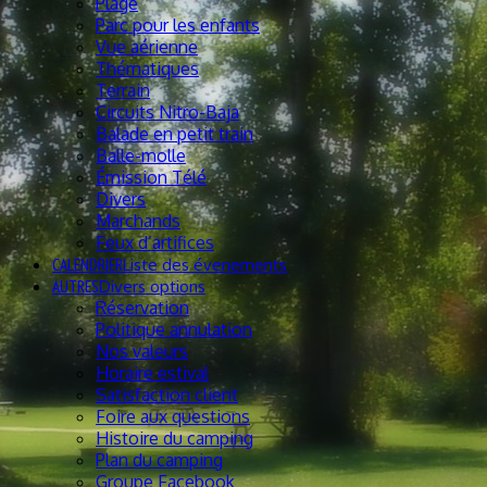
Plage
Parc pour les enfants
Vue aérienne
Thématiques
Terrain
Circuits Nitro-Baja
Balade en petit train
Balle-molle
Émission Télé
Divers
Marchands
Feux d’artifices
CALENDRIER
Liste des évenements
AUTRES
Divers options
Réservation
Politique annulation
Nos valeurs
Horaire estival
Satisfaction client
Foire aux questions
Histoire du camping
Plan du camping
Groupe Facebook