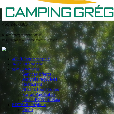
450 246-3385
Numéro d’enregistrement 200244
Pour information ou réservation entre 9h et 21h
ACCUEIL
Page principale
TARIFS
Liste de prix
SERVICES
Activités
Services offerts
Activités régulières
Restaurant
Attraits touristiques
Forfait Parc Safari
Circuit RC Nitro-Baja
PHOTOS
Album photo
Vidéo