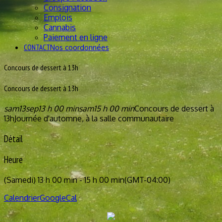
Consignation
Emplois
Cannabis
Paiement en ligne
CONTACT
Nos coordonnées
Concours de dessert à 13h
Concours de dessert à 13h
sam
13
sep
13 h 00 min
sam
15 h 00 min
Concours de dessert à
13h
Journée d'automne, à la salle communautaire
Détail
Heure
(Samedi) 13 h 00 min - 15 h 00 min
(GMT-04:00)
Calendrier
GoogleCal