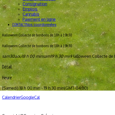
Consignation
Emplois
Cannabis
Paiement en ligne
CONTACT
Nos coordonnées
Halloween Collecte de bonbons de 18h à 19h30
Halloween Collecte de bonbons de 18h à 19h30
sam
30
aou
18 h 00 min
sam
19 h 30 min
Halloween Collecte de 
Détail
Heure
(Samedi) 18 h 00 min - 19 h 30 min
(GMT-04:00)
Calendrier
GoogleCal