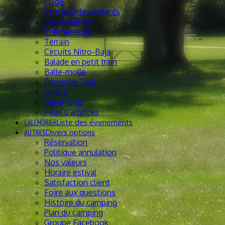
Plage
Parc pour les enfants
Vue aérienne
Thématiques
Terrain
Circuits Nitro-Baja
Balade en petit train
Balle-molle
Émission Télé
Divers
Marchands
Feux d’artifices
CALENDRIER
Liste des évenements
AUTRES
Divers options
Réservation
Politique annulation
Nos valeurs
Horaire estival
Satisfaction client
Foire aux questions
Histoire du camping
Plan du camping
Groupe Facebook