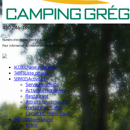
450 246-3385
Numéro d’enregistrement 200244
Pour information ou réservation entre 9h et 21h
ACCUEIL
Page principale
TARIFS
Liste de prix
SERVICES
Activités
Services offerts
Activités régulières
Restaurant
Attraits touristiques
Forfait Parc Safari
Circuit RC Nitro-Baja
PHOTOS
Album photo
Vidéo