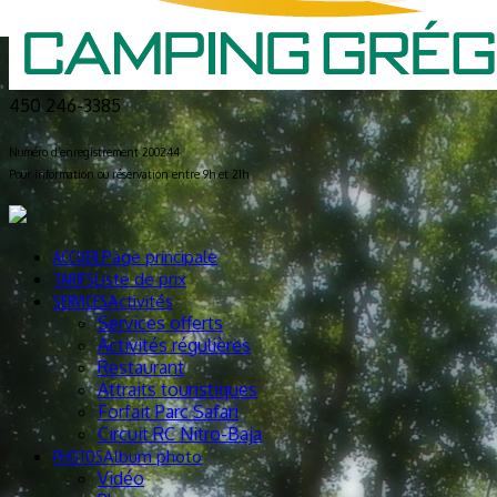
450 246-3385
Numéro d’enregistrement 200244
Pour information ou réservation entre 9h et 21h
ACCUEIL
Page principale
TARIFS
Liste de prix
SERVICES
Activités
Services offerts
Activités régulières
Restaurant
Attraits touristiques
Forfait Parc Safari
Circuit RC Nitro-Baja
PHOTOS
Album photo
Vidéo