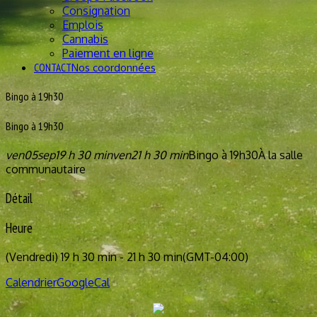
Consignation
Emplois
Cannabis
Paiement en ligne
CONTACT
Nos coordonnées
Bingo à 19h30
Bingo à 19h30
ven
05
sep
19 h 30 min
ven
21 h 30 min
Bingo à 19h30
À la salle
communautaire
Détail
Heure
(Vendredi) 19 h 30 min - 21 h 30 min
(GMT-04:00)
Calendrier
GoogleCal