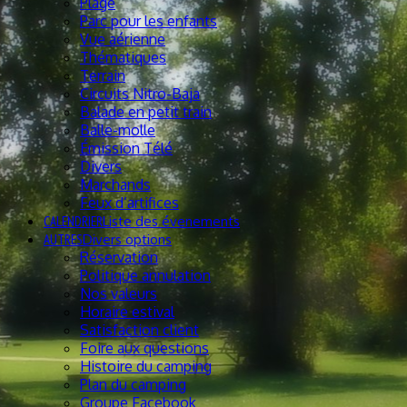
Plage
Parc pour les enfants
Vue aérienne
Thématiques
Terrain
Circuits Nitro-Baja
Balade en petit train
Balle-molle
Émission Télé
Divers
Marchands
Feux d’artifices
CALENDRIER
Liste des évenements
AUTRES
Divers options
Réservation
Politique annulation
Nos valeurs
Horaire estival
Satisfaction client
Foire aux questions
Histoire du camping
Plan du camping
Groupe Facebook