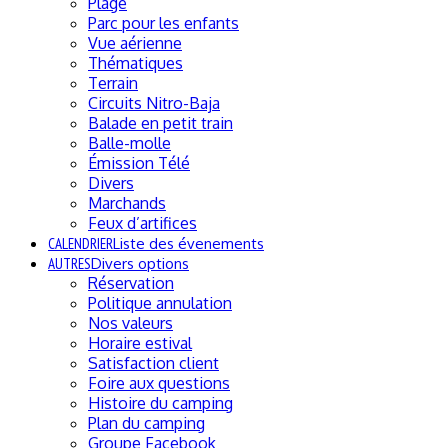
Plage
Parc pour les enfants
Vue aérienne
Thématiques
Terrain
Circuits Nitro-Baja
Balade en petit train
Balle-molle
Émission Télé
Divers
Marchands
Feux d’artifices
CALENDRIER
Liste des évenements
AUTRES
Divers options
Réservation
Politique annulation
Nos valeurs
Horaire estival
Satisfaction client
Foire aux questions
Histoire du camping
Plan du camping
Groupe Facebook