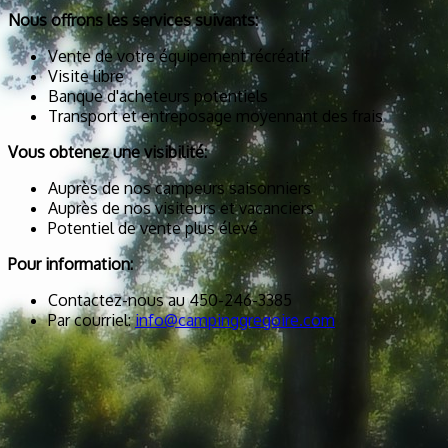
Nous offrons les services suivants:
Vente de votre équipement récréatif
Visite libre
Banque d'acheteurs potentiels
Transport et entreposage moyennant des frais
Vous obtenez une visibilité:
Auprès de nos campeurs saisonniers
Auprès de nos visiteurs et vacanciers
Potentiel de vente plus élevé
Pour information:
Contactez-nous au 450-246-3385
Par courriel:
info@campinggregoire.com